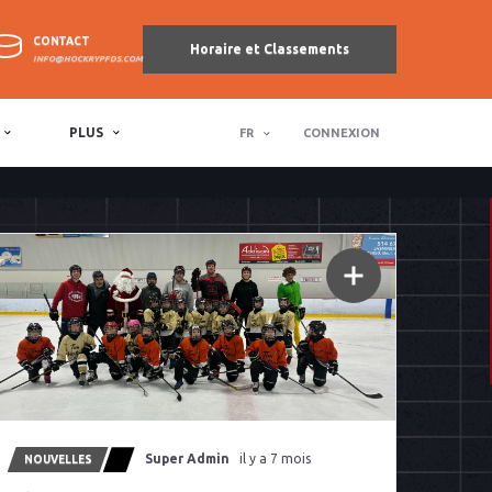
CONTACT
Horaire et Classements
INFO@HOCKRYPFDS.COM
PLUS
FR
CONNEXION
Super Admin
il y a 7 mois
NOUVELLES