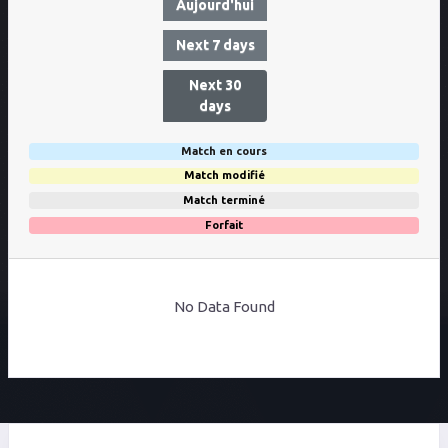
Aujourd'hui
Next 7 days
Next 30
days
Match en cours
Match modifié
Match terminé
Forfait
No Data Found