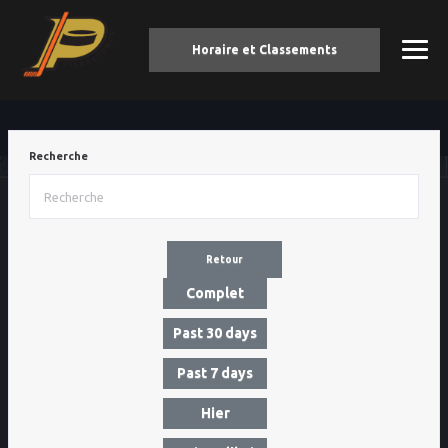
Horaire et Classements
Recherche
Retour
Complet
Past 30 days
Past 7 days
Hier