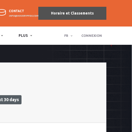
CONTACT
Horaire et Classements
INFO@HOCKRYPFDS.COM
PLUS
FR
CONNEXION
t 30 days