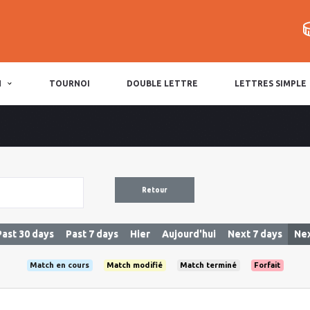
N
TOURNOI
DOUBLE LETTRE
LETTRES SIMPLE
Retour
Past 30 days
Past 7 days
Hier
Aujourd'hui
Next 7 days
Nex
Match en cours
Match modifié
Match terminé
Forfait